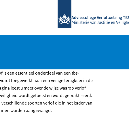
Naar de homepage van Adviescollege 
Adviescollege Verloftoetsing TB
Ministerie van Justitie en Veiligh
of is een essentieel onderdeel van een tbs-
rdt toegewerkt naar een veilige terugkeer in de
gina leest u meer over de wijze waarop verlof
eiligheid wordt getoetst en wordt gepraktiseerd.
 verschillende soorten verlof die in het kader van
unnen worden aangevraagd.