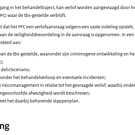
gang in het behandeltraject, kan verlof worden aangevraagd door he
PC) waar de tbs-gestelde verblijft.
t dat het FPC een verlofaanvraag volgens een vaste indeling opstelt,
van de veiligheidsbeoordeling in de aanvraag is opgenomen. In een
steed aan:
an de tbs-gestelde, waaronder zijn criminogene ontwikkeling en het 
);
 delictscenario;
onder het behandelverloop en eventuele incidenten;
et risicomanagement in relatie tot het gevraagde verlof, waarbij onde
 ongeoorloofde afwezigheid wordt beschreven;
 met het daarbij behorende stappenplan.
ing