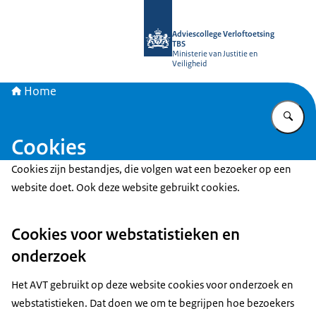
Naar de homepage van Adviescollege
Adviescollege Verloftoetsing
TBS
Ministerie van Justitie en
Veiligheid
Home
Vu
Cookies
Cookies zijn bestandjes, die volgen wat een bezoeker op een
website doet. Ook deze website gebruikt cookies.
Cookies voor webstatistieken en
onderzoek
Het AVT gebruikt op deze website cookies voor onderzoek en
webstatistieken. Dat doen we om te begrijpen hoe bezoekers