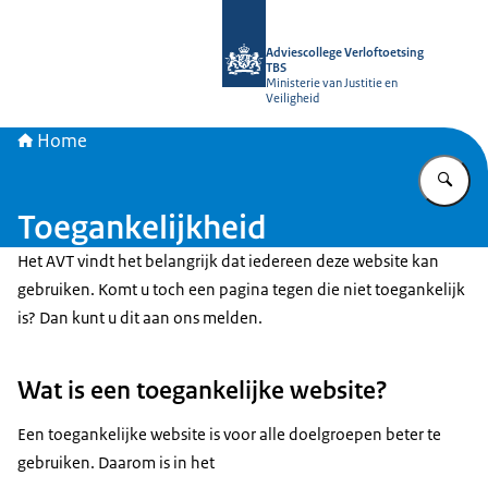
Naar de homepage van Adviescollege
Adviescollege Verloftoetsing
TBS
Ministerie van Justitie en
Veiligheid
Home
Vu
Toegankelijkheid
Het AVT vindt het belangrijk dat iedereen deze website kan
gebruiken. Komt u toch een pagina tegen die niet toegankelijk
is? Dan kunt u dit aan ons melden.
Wat is een toegankelijke website?
Een toegankelijke website is voor alle doelgroepen beter te
gebruiken. Daarom is in het