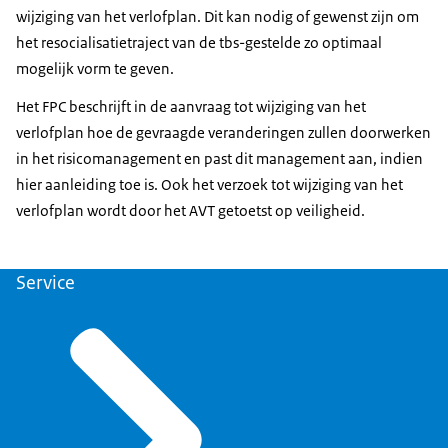
beslissing. Van een negatief advies van het AVT, of
wijziging van het verlofplan. Dit kan nodig of gewenst zijn om
wanneer er door het AVT voorwaarden worden gesteld
het resocialisatietraject van de tbs-gestelde zo optimaal
aan het toekennen van verlof, kan niet worden
mogelijk vorm te geven.
afgeweken.
Het FPC beschrijft in de aanvraag tot wijziging van het
verlofplan hoe de gevraagde veranderingen zullen doorwerken
in het risicomanagement en past dit management aan, indien
hier aanleiding toe is. Ook het verzoek tot wijziging van het
verlofplan wordt door het AVT getoetst op veiligheid.
verlofregeling tbs
. Hiermee wordt beoogd de essentiële
informatie in de aanvraag op te nemen, die nodig is om
te kunnen beoordelen of het verlof veilig kan
Service
plaatsvinden.
verlofregeling tbs
is hierbij leidend.
Daarna wordt de aanvraag besproken in de interne
Inhoudelijke beoordeling
multidisciplinaire verloftoetsingscommissie van het
FPC. Als de interne verloftoetsingscommissie van
Het AVT beoordeelt of het gevraagde verlof veilig kan
oordeel is dat het verlof veilig kan
plaatsvinden. Hierbij wordt onder meer aandacht
worden gepraktiseerd, wordt de aanvraag verzonden