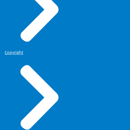
het Nederlands Instituut voor Forensische Psychiatrie
en Psychologie (NIFP)
. Zij vragen één of twee
gedragsdeskundigen te onderzoeken of het gevraagde
verlof verantwoord is.
Copyright