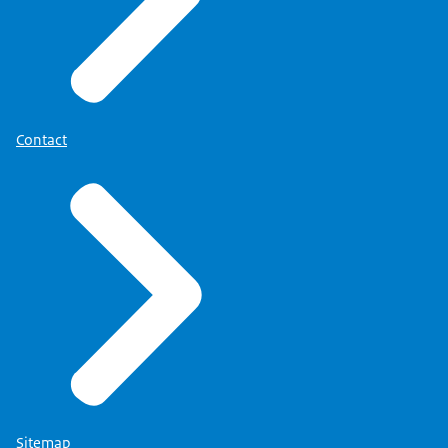
besteed aan het indexdelict, de delictanalyse, de
aan Divisie Individuele Zaken, team tbs, onderdeel van
diagnostiek, het behandelverloop en de plaats van het
Dienst Justitiële Inrichtingen (DIZ).
verlof hierbinnen, de risicoanalyse en het
risicomanagement.
Aanhouding
Contact
Het is mogelijk dat bij de inhoudelijke toetsing door het
AVT blijkt dat er informatie in de verlofaanvraag
ontbreekt, die van belang is om de veiligheid van het
gevraagde verlof te kunnen beoordelen. In dat geval
kan het college de behandeling van de aanvraag
aanhouden en het FPC verzoeken aanvullende
informatie aan te dragen.
In dat kader kan het AVT, in uitzonderlijke gevallen, ook
verzoeken om een second opinion door
Sitemap