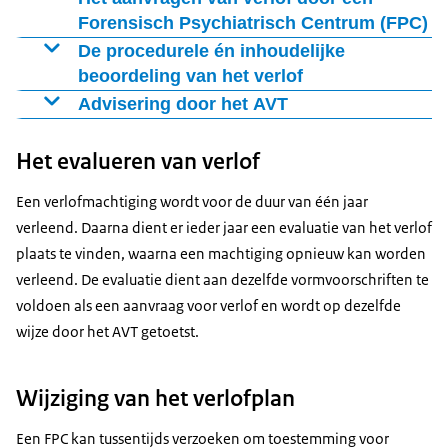
Forensisch Psychiatrisch Centrum (FPC)
Het FPC waar een tbs-gestelde verblijft, stelt een
De procedurele én inhoudelijke
verlofaanvraag op. Hiervoor wordt een vast format
beoordeling van het verlof
gebruikt, met een indeling in boxen, zoals is vastgesteld
De verlofaanvraag wordt gelijktijdig procedureel en
Advisering door het AVT
in de
inhoudelijk beoordeeld.
Het door het AVT uitgebrachte advies kan positief zijn,
Het evalueren van verlof
positief met voorwaarden of negatief. Het advies wordt
Procedurele beoordeling
gestuurd naar het hoofd van DIZ, die namens de
Een verlofmachtiging wordt voor de duur van één jaar
DIZ beoordeelt of de verlofaanvraag aan de
minister van Justitie en Veiligheid een beslissing neemt
verleend. Daarna dient er ieder jaar een evaluatie van het verlof
procedurele vereisten voldoet. De
over het afgeven van een verlofmachtiging voor de
plaats te vinden, waarna een machtiging opnieuw kan worden
duur van één jaar.
verleend. De evaluatie dient aan dezelfde vormvoorschriften te
Bij een positief advies van het AVT kan de minister
voldoen als een aanvraag voor verlof en wordt op dezelfde
hiervan gemotiveerd afwijken op basis van procedurele
wijze door het AVT getoetst.
gronden of vanwege bezwaren van maatschappelijke
of politieke aard. De motivering voor een afwijkend
Wijziging van het verlofplan
besluit dient in de machtiging te worden opgenomen.
In dat geval wordt er gesproken van een contraire
Een FPC kan tussentijds verzoeken om toestemming voor