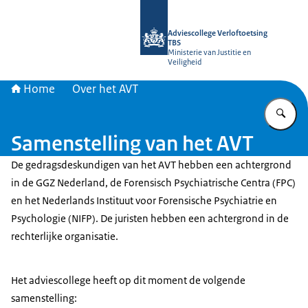
Naar de homepage van Adviescollege
Adviescollege Verloftoetsing
TBS
Ministerie van Justitie en
Veiligheid
Home
Over het AVT
Vu
Samenstelling van het AVT
De gedragsdeskundigen van het AVT hebben een achtergrond
in de GGZ Nederland, de Forensisch Psychiatrische Centra (FPC)
en het Nederlands Instituut voor Forensische Psychiatrie en
Psychologie (NIFP). De juristen hebben een achtergrond in de
rechterlijke organisatie.
Het adviescollege heeft op dit moment de volgende
samenstelling: