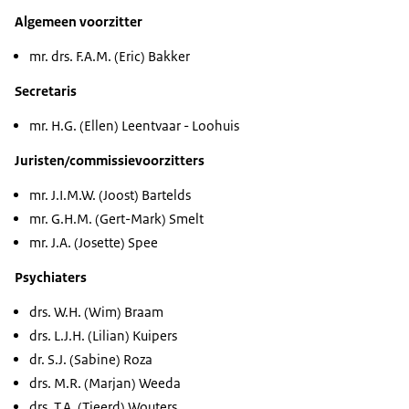
Algemeen voorzitter
mr. drs. F.A.M. (Eric) Bakker
Secretaris
mr. H.G. (Ellen) Leentvaar - Loohuis
Juristen/commissievoorzitters
mr. J.I.M.W. (Joost) Bartelds
mr. G.H.M. (Gert-Mark) Smelt
mr. J.A. (Josette) Spee
Psychiaters
drs. W.H. (Wim) Braam
drs. L.J.H. (Lilian) Kuipers
dr. S.J. (Sabine) Roza
drs. M.R. (Marjan) Weeda
drs. T.A. (Tjeerd) Wouters