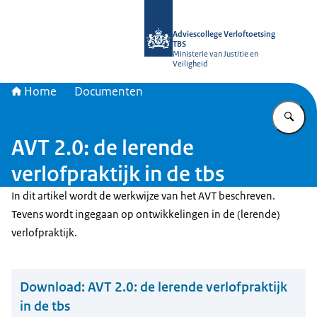
Naar de homepage van Adviescollege
Adviescollege Verloftoetsing
TBS
Ministerie van Justitie en
Veiligheid
Home
Documenten
Vu
AVT 2.0: de lerende
verlofpraktijk in de tbs
In dit artikel wordt de werkwijze van het AVT beschreven.
Tevens wordt ingegaan op ontwikkelingen in de (lerende)
verlofpraktijk.
Download:
AVT 2.0: de lerende verlofpraktijk
in de tbs