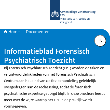
Naar de homepage van Adviescollege
Adviescollege Verloftoetsing
TBS
Ministerie van Justitie en
Veiligheid
Home
Documenten
Vu
Informatieblad Forensisch
Psychiatrisch Toezicht
Bij Forensisch Psychiatrisch Toezicht (FPT) worden de taken en
verantwoordelijkheden van het Forensisch Psychiatrisch
Centrum aan het eind van de tbs-behandeling geleidelijk
overgedragen aan de reclassering, zodat de forensisch
psychiatrische expertise geborgd blijft. In deze brochure leest u
meer over de wijze waarop het FPT in de praktijk wordt
vormgegeven.