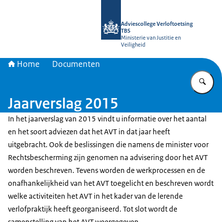
Naar de homepage van Adviescollege
Adviescollege Verloftoetsing
TBS
Ministerie van Justitie en
Veiligheid
Home
Documenten
Vu
Jaarverslag 2015
In het jaarverslag van 2015 vindt u informatie over het aantal
en het soort adviezen dat het AVT in dat jaar heeft
uitgebracht. Ook de beslissingen die namens de minister voor
Rechtsbescherming zijn genomen na advisering door het AVT
worden beschreven. Tevens worden de werkprocessen en de
onafhankelijkheid van het AVT toegelicht en beschreven wordt
welke activiteiten het AVT in het kader van de lerende
verlofpraktijk heeft georganiseerd. Tot slot wordt de
samenstelling van het AVT weergegeven.