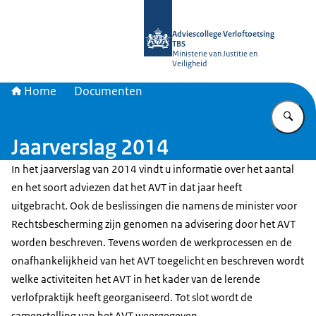
Naar de homepage van Adviescollege
Adviescollege Verloftoetsing
TBS
Ministerie van Justitie en
Veiligheid
Home
Documenten
Vu
Jaarverslag 2014
In het jaarverslag van 2014 vindt u informatie over het aantal
en het soort adviezen dat het AVT in dat jaar heeft
uitgebracht. Ook de beslissingen die namens de minister voor
Rechtsbescherming zijn genomen na advisering door het AVT
worden beschreven. Tevens worden de werkprocessen en de
onafhankelijkheid van het AVT toegelicht en beschreven wordt
welke activiteiten het AVT in het kader van de lerende
verlofpraktijk heeft georganiseerd. Tot slot wordt de
samenstelling van het AVT weergegeven.